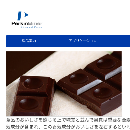
ホーム
技術情報
技術資料ライブラリー
>
>
Application Note Download
Trap-GC/MSによるチョコレ
製品案内
アプリケーション
食品のおいしさを感じる上で味覚と並んで臭覚は重要な要
気成分が含まれ、この香気成分がおいしさを左右するといわれ