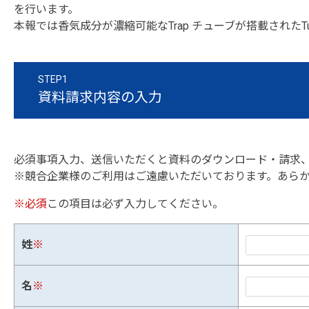
を行います。
本報では香気成分が濃縮可能なTrap チューブが搭載されたTurbo
STEP1
資料請求内容の入力
必須事項入力、送信いただくと資料のダウンロード・請求
※競合企業様のご利用はご遠慮いただいております。あら
※必須
この項目は必ず入力してください。
姓
※
名
※