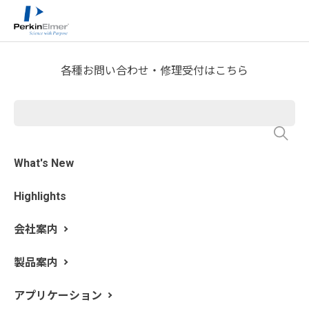
ホーム
技術情報
技術資料ライブラリー
>
>
Application Note Request
各種お問い合わせ・修理受付はこちら
NexION 2000 ICP-MS を用い
たリチウム材料中の不純物測
定
What's New
Highlights
会社案内
製品案内
アプリケーション