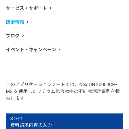
サービス・サポート
環境への関心が高まる中、大容量で長寿命、そしてリサ
技術情報
イクルが可能なリチウム電池を搭載した機器が増えてい
ます。すべての製品と同様、リチウム電池においても安
ブログ
全性と性能は非常に重要ですが、電池の構成要素や製造
過程で使用される材料の純度がそれらに関係してきま
イベント・キャンペーン
す。リチウムが採掘もしくはリサイクルのいずれから得
られたものでも、原材料から中間体、そして最終製品に
至るまで、その純度を管理する必要があります。ただ
し、最終用途と製造過程に応じて、求められる純度レベ
ルは異なります。
このアプリケーションノートでは、NexION 2000 ICP-
MS を使用したリチウム化合物中の不純物測定事例を報
告します。
STEP1
資料請求内容の入力