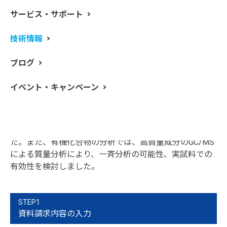
サービス・サポート
技術情報
欧州官報としてWEEEおよびRoHSに関するDirective（指
ブログ
令）が2003年２月13日に発効され、2006年７月１日以
降，鉛，水銀，カドミウム，六価クロム，ポリ臭素化ビ
イベント・キャンペーン
フェニル及びポリ臭素化ジフェニルエーテルを非含有と
することが定められました。本報文では、無機金属の分
析はマイクロウェーブ全分解と原子吸光、ICP、ICP-MS
分析を組み合わせることによりその有効性を確認しまし
た。また、有機化合物の分析では、高質量成分のGC/MS
による質量分析により、一斉分析の可能性、実試料での
有効性を検討しました。
STEP1
資料請求内容の入力