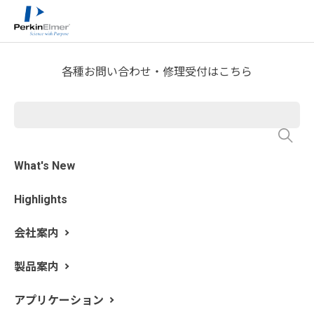
ホーム
技術情報
技術資料ライブラリー
>
>
Application Note Download
各種お問い合わせ・修理受付はこちら
電気・電子材料中有害物質の
分析 -WEEE、RoHSに対応した
分析-
What's New
Highlights
会社案内
製品案内
アプリケーション