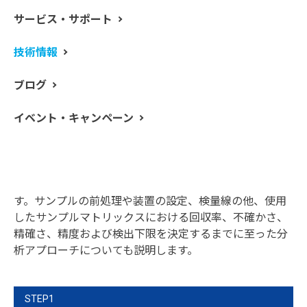
サービス・サポート
再生可能エネルギーや蓄電池の飛躍的な進歩、医療や材
技術情報
料科学の改善に至るまで、この30 年でより効率的かつ高
度な電子機器への要求が高まり、現代のテクノロジーは
ブログ
急速に複雑さを増しています。成長を続ける先端技術に
は、磁気特性、触媒特性、燐光特性など、独自の特性を
イベント・キャンペーン
持つ希土類元素（REEs）が応用されており、近年、
REEs の需要は高まっています。
このアプリケーションノートでは、レーザーアブレーシ
ョン-ICP質量分析法（LA-ICP-MS）による5 種類の鉱物
認証標準物質（CRM）の分析事例について述べていきま
す。サンプルの前処理や装置の設定、検量線の他、使用
したサンプルマトリックスにおける回収率、不確かさ、
精確さ、精度および検出下限を決定するまでに至った分
析アプローチについても説明します。
STEP1