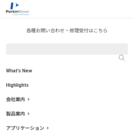
ホーム
技術情報
技術資料ライブラリー
>
>
Application Note Request
各種お問い合わせ・修理受付はこちら
NexION 2000 を用いたレーザ
ーアブレーション‐ICP-MSに
よる希土類元素の分析
What's New
Highlights
会社案内
製品案内
アプリケーション