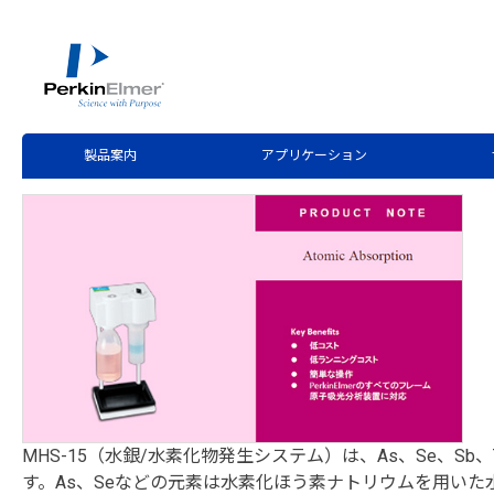
ホーム
技術情報
技術資料ライブラリー
>
>
Product Note Download
MHS-15 水銀／水素化物発生
製品案内
アプリケーション
MHS-15（水銀/水素化物発生システム）は、As、Se、
す。As、Seなどの元素は水素化ほう素ナトリウムを用い