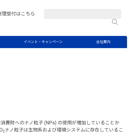
修理受付はこちら
検
化チタンナノ粒子分析
イベント・キャンペーン
会社案内
費財へのナノ粒子 (NPs) の使用が増加していることか
O
ナノ粒子は生物系および環境システムに存在しているこ
2