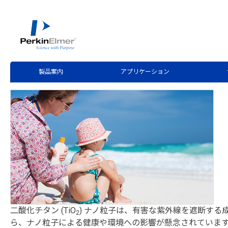
ホーム
技術情報
技術資料ライブラリー
>
>
Application Note Download
シングルパーティクルICP-M
製品案内
アプリケーション
二酸化チタン (TiO
) ナノ粒子は、有害な紫外線を遮断する
2
ら、ナノ粒子による健康や環境への影響が懸念されています