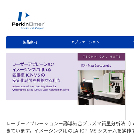
ホーム
技術情報
技術資料ライブラリー
>
>
Technical Note Request
レーザーアブレーションイメージ
製品案内
アプリケーション
レーザーアブレーションー誘導結合プラズマ質量分析法（L
きています。イメージング用のLA-ICP-MS システム