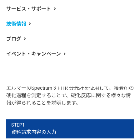
硬化型の接着剤は、電子機器、使い捨て医療機器、さら
サービス・サポート
には航空宇宙部品を含む幅広い製品に広く使用されてい
ます。接着剤の硬化に関与する重合反応は、使用するモ
技術情報
ノマーによって異なります。シアノアクリレートは急速
な硬化と高い接着強度を併せ持つため、最も多く使用さ
ブログ
れる接着剤で、「瞬間接着剤」とも呼ばれます。
用途や物性によってさまざまな接着剤配合があるため、
イベント・キャンペーン
接着時間を最適化するには、硬化速度をモニタリング
し、硬化のメカニズムを理解することが重要です。この
アプリケーションノートでは、ATR 法（全反射法）測定
が可能なユニバーサルATR アクセサリを備えたパーキン
エルマーのSpectrum 3 FTIR 分光計を使用して、接着剤の
硬化過程を測定することで、硬化反応に関する様々な情
報が得られることを説明します。
STEP1
資料請求内容の入力