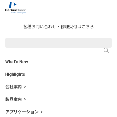
ホーム
技術情報
技術資料ライブラリー
>
>
Application Note Download
各種お問い合わせ・修理受付はこちら
シアノアクリレート硬化反応
のFTIR時間分解分析
What's New
Highlights
会社案内
製品案内
アプリケーション