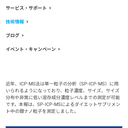
サービス・サポート
ナノ粒子は、1～100nmの粒子のことを指し、小さな粒子
技術情報
サイズで大きな比表面積を有するため、バルク材料とは
異なる化学的・物理的な特長を有します。ナノ粒子は、
ブログ
多数の一般消費財に対して様々な用途で使用されていま
す。その中でも銀ナノ粒子（AgNPs）は、一般消費財に
イベント・キャンペーン
最も多く使用されています。
銀ナノ粒子は、抗菌剤としては有効ですが、環境中への
拡散や植物や水生生物に対する影響への懸念も増加して
います。ICP-MSは、環境中の濃度レベルにおける元素を
検出するのに十分な優れた感度を有する手法です。
近年、ICP-MS法は単一粒子の分析（SP-ICP-MS）に用
いられるようになっており、粒子濃度、サイズ、サイズ
分布や非常に低い溶存成分濃度レベルまでの測定が可能
です。本報は、SP-ICP-MSによるダイエットサプリメン
ト中の銀ナノ粒子を測定しました。