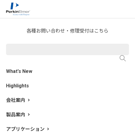
ホーム
技術情報
技術資料ライブラリー
>
>
Application Note Download
各種お問い合わせ・修理受付はこちら
SP-ICP-MSによるダイエット
サプリメント中の銀ナノ粒子
の特性評価
What's New
Highlights
会社案内
製品案内
アプリケーション