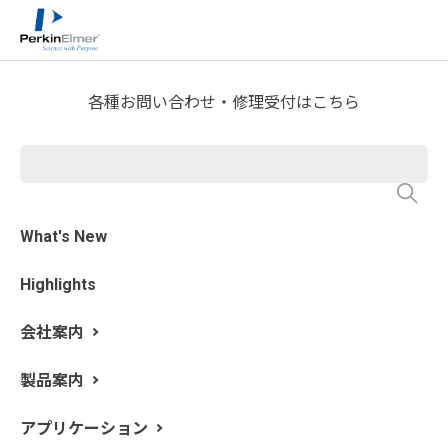
ホーム
技術情報
技術資料ライブラリー
>
>
Application Note Request
各種お問い合わせ・修理受付はこちら
NexION 5000 ICP-MS による高
純度酸化ガドリニウム中の希
土類不純物の直接分析
What's New
Highlights
会社案内
製品案内
アプリケーション