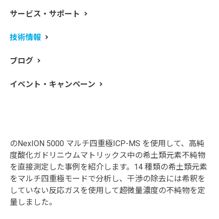
サービス・サポート
ガドリニウム（Gd）は、磁性化合物の製造に使用されて
技術情報
います。代表的なものにMg-Gd 合金があり、耐食性に優
れていることから、高強度・軽量化を必要とするさまざ
ブログ
まな用途に使用されています。また、Gd は中性子吸収断
面積が非常に大きいため、原子炉の正常な運転、つまり
イベント・キャンペーン
臨界状態を制御するためにも使用されています。これら
の用途において、ガドリニウム金属または酸化物は高純
度でなければならないため、微量不純物の分析能力が非
常に重要となってきます。
このアプリケーションノートでは、パーキンエルマー社
のNexION 5000 マルチ四重極ICP-MS を使用して、高純
度酸化ガドリニウムマトリックス中の希土類元素不純物
を直接測定した事例を紹介します。14 種類の希土類元素
をマルチ四重極モードで分析し、干渉の除去には希釈を
していない反応ガスを使用して超微量濃度の不純物を定
量しました。