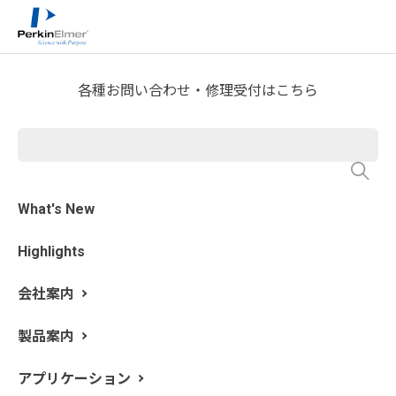
ホーム
技術情報
技術資料ライブラリー
>
>
Technical Note Download
各種お問い合わせ・修理受付はこちら
定量分析
What's New
Highlights
会社案内
製品案内
アプリケーション
赤外分光分析は材料の化学構造の情報を得る定性分析と