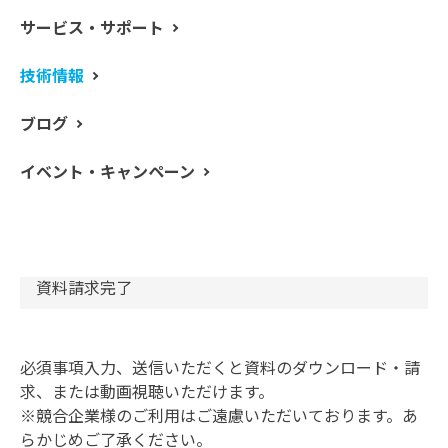
して広く活躍しています。この手法はサンプルに含まれ
サービス・サポート
る成分濃度を特定する定量的な測定にも用いることがで
きます。
技術情報
ブログ
STEP1
資料請求内容の入力
イベント・キャンペーン
STEP2
資料請求内容の確認
STEP3
資料請求完了
必須事項入力、送信いただくと資料のダウンロード・請
求、または動画視聴いただけます。
※競合企業様のご利用はご遠慮いただいております。あ
らかじめご了承ください。