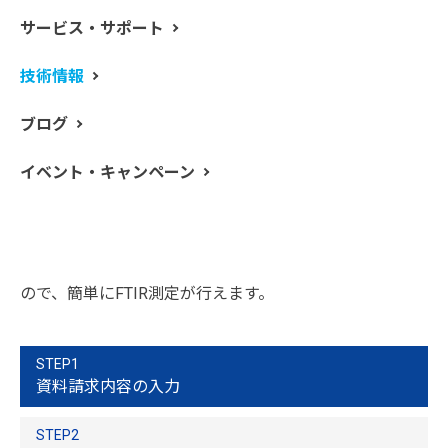
サービス・サポート
純粋なサンプルの赤外透過スペクトルを得るには、光路
技術情報
長を非常に短くするかサンプルを希釈することが必要と
なります。固体サンプルを測定する場合においては、溶
ブログ
剤に溶解させたり、マル試薬に分散させたり、赤外に透
明な粉末に分散させたりする方法があります。
イベント・キャンペーン
入手しやすいすべての溶媒は、赤外領域に何かしらの吸
収をもちます。しかし、粉末として最もよく利用され
る、KBr(臭化カリウム)に代表されるアルカリ-ハロゲン
粉末は、中赤外領域における吸収バンドはありません。
KBr粉末は適切な圧力を加えると透明な錠剤を形成する
ので、簡単にFTIR測定が行えます。
STEP1
資料請求内容の入力
STEP2