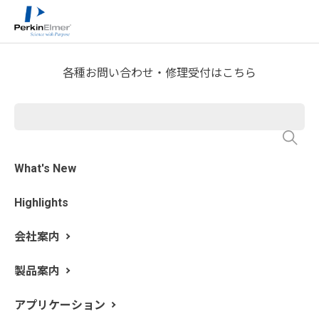
ホーム
技術情報
技術資料ライブラリー
>
>
Technical Note Download
各種お問い合わせ・修理受付はこちら
KBr錠剤法を用いた固体の赤外
スペクトル（13mmダイと油
圧式プレス）
What's New
Highlights
会社案内
製品案内
アプリケーション