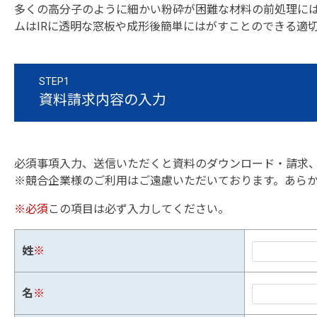
多くの高分子のように細かい粉砕が困難な材料の前処理に
ムはIRに透明な窓板や成形後簡単にはがすことのできる適
STEP1
資料請求内容の入力
必須事項入力、送信いただくと資料のダウンロード・請求
※競合企業様のご利用はご遠慮いただいております。あら
※必須
この項目は必ず入力してください。
姓
※
名
※