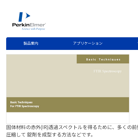
ホーム
技術情報
技術資料ライブラリー
>
>
Technical Note Download
キャストフィルム法を用いた固
製品案内
アプリケーション
固体材料の赤外(IR)透過スペクトルを得るために、多くの
圧縮して 錠剤を成型する方法などです。