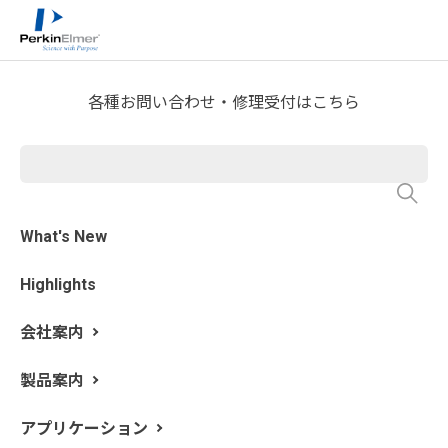
ホーム
技術情報
>
技術資料ライブラリー
各種お問い合わせ・修理受付はこちら
※競合企業様のご利用はご遠慮いただいております。あ
らかじめご了承ください
製品群
What's New
Highlights
会社案内
製
製品案内
品
種類
タイトル
群
アプリケーション