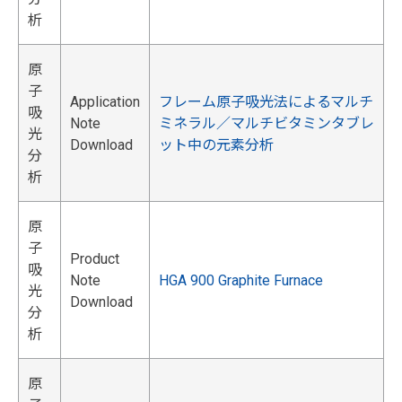
析
原
子
Application
フレーム原子吸光法によるマルチ
吸
Note
ミネラル／マルチビタミンタブレ
光
Download
ット中の元素分析
分
析
原
子
Product
吸
Note
HGA 900 Graphite Furnace
光
Download
分
析
原