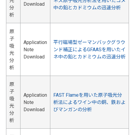
光
ネス原子吸光分析法を用いたコメ
Download
分
中の鉛とカドミウムの迅速分析
析
原
子
Application
平行磁場型ゼーマンバックグラウ
吸
Note
ンド補正によるGFAASを用いたイ
光
Download
ネ中の鉛とカドミウムの迅速分析
分
析
原
子
Application
FAST Flameを用いた原子吸光分
吸
Note
析法によるワイン中の銅、鉄およ
光
Download
びマンガンの分析
分
析