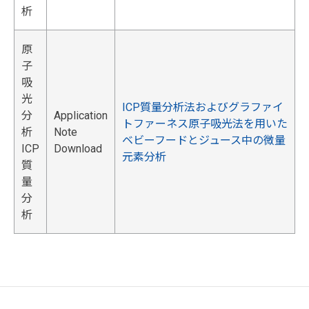
析
原
子
吸
光
ICP質量分析法およびグラファイ
分
Application
トファーネス原子吸光法を用いた
析
Note
ベビーフードとジュース中の微量
ICP
Download
元素分析
質
量
分
析