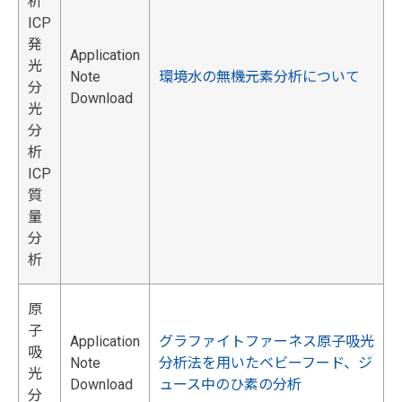
析
ICP
発
Application
光
Note
環境水の無機元素分析について
分
Download
光
分
析
ICP
質
量
分
析
原
子
Application
グラファイトファーネス原子吸光
吸
Note
分析法を用いたベビーフード、ジ
光
Download
ュース中のひ素の分析
分