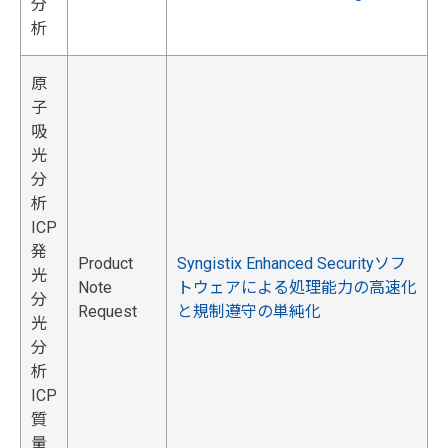
分
析
原
子
吸
光
分
析
ICP
発
Product
Syngistix Enhanced Securityソフ
光
Note
トウェアによる処理能力の高速化
分
Request
と規制遵守の単純化
光
分
析
ICP
質
量