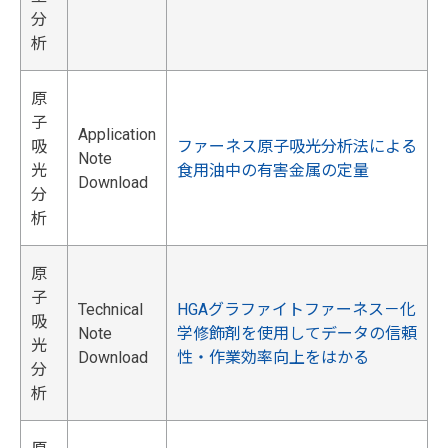
分
析
原
子
Application
吸
ファーネス原子吸光分析法による
Note
光
食用油中の有害金属の定量
Download
分
析
原
子
Technical
HGAグラファイトファーネス－化
吸
Note
学修飾剤を使用してデータの信頼
光
Download
性・作業効率向上をはかる
分
析