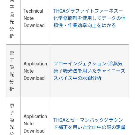
原
子
Technical
THGAグラファイトファーネス－
吸
Note
化学修飾剤を使用してデータの信
光
Download
頼性・作業効率向上をはかる
分
析
原
子
Application
フローインジェクション-冷蒸気
吸
Note
原子吸光法を用いたチャイニーズ
光
Download
スパイス中の水銀分析
分
析
原
子
Application
吸
THGAとゼーマンバックグラウン
Note
光
ド補正を用いた全血中の鉛の定量
Download
分