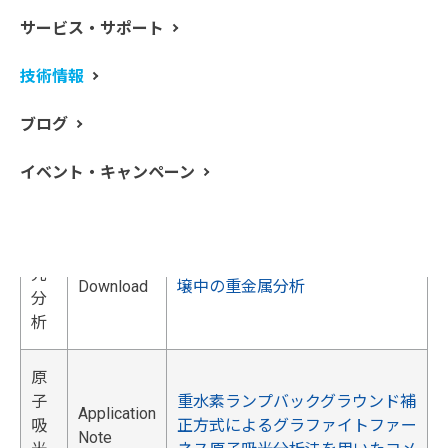
原
サービス・サポート
子
グラファイトファーネス原子吸光
Application
吸
分析法による超高純度試薬および
技術情報
Note
光
フォトレジスト剥離液中の超微量
Download
分
分析
ブログ
析
イベント・キャンペーン
原
子
Application
PinAAcle 900H原子吸光分析装置
吸
Note
を用いた簡単かつ信頼性の高い土
光
Download
壌中の重金属分析
分
析
原
子
重水素ランプバックグラウンド補
Application
吸
正方式によるグラファイトファー
Note