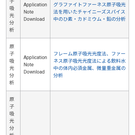
子
Application
グラファイトファーネス原子吸光
吸
Note
法を用いたチャイニーズスパイス
光
Download
中のひ素・カドミウム・鉛の分析
分
析
原
子
フレーム原子吸光光度法、ファー
Application
吸
ネス原子吸光光度法による飲料水
Note
光
中の体内必須金属、微量重金属の
Download
分
分析
析
原
子
吸
光
分