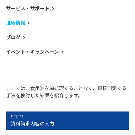
サービス・サポート
ファーネス原子吸光分析法（GFAAS）は、単純かつ高感
技術情報
度に測定できる手法として、マトリックスに関わらず、
微量金属の定量に広く採用されています。一般的に、食
ブログ
用油中に含まれている金属元素は微量です。ひ素、鉛、
カドミウム、クロム及びセレンのような金属には毒性が
イベント・キャンペーン
あり、消費者の健康に影響を及ぼすことが知られていま
す。油中の有害金属の汚染源は、自然界由来のものや生
産時のものがあります。これらは、GFAASまたは誘導結
合プラズマ質量分析法（ICP-MS）を用いて定量でき、測
定する元素数が少ない場合はGFAASが適しています。
ここでは、食用油を前処理することなく、直接測定する
手法を検討した結果を紹介します。
STEP1
資料請求内容の入力