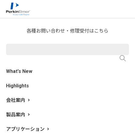
ホーム
技術情報
技術資料ライブラリー
>
>
Application Note Download
各種お問い合わせ・修理受付はこちら
ファーネス原子吸光分析法に
よる食用油中の有害金属の定
量
What's New
Highlights
会社案内
製品案内
アプリケーション