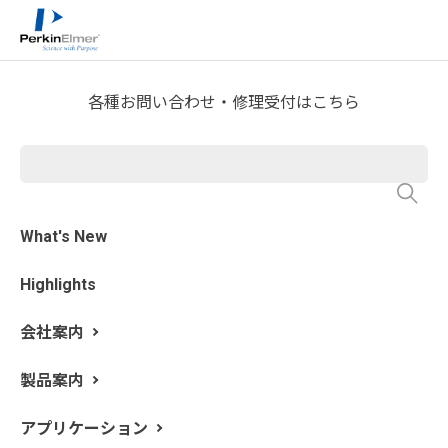
ホーム
技術情報
技術資料ライブラリー
>
>
Application Note Download
各種お問い合わせ・修理受付はこちら
フレーム原子吸光法によるマ
ルチミネラル／マルチビタミ
ンタブレット中の元素分析
What's New
Highlights
会社案内
製品案内
アプリケーション