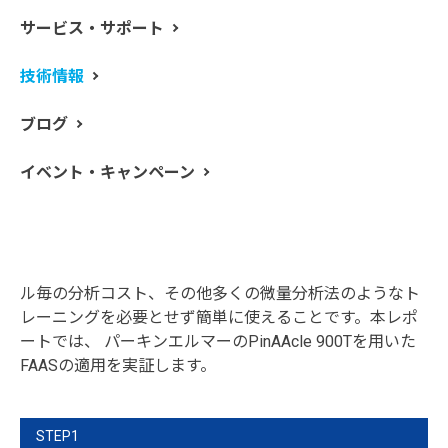
サービス・サポート
人々の健康管理のため、多くの栄養補助食品、デイリー
技術情報
サプリメントが市販されています。これらに含まれるミ
ネラルの濃度は、品質管理（QC）工程により精確に確認
ブログ
されなければなりません。さらに、栄養表示教育法
（NLEA; Nutrition Labeling and Education Act of 1990）は
イベント・キャンペーン
U.S.において、全てのサプリメントに成分ラベルを明記
することを義務付けています。多くのラボにおいて、こ
の業務はフレーム原子吸光法（FAAS; flame atomic
absorption spectroscopy）で行われています。FAASのメ
リットは、導入コストを低く抑えられることや、サンプ
ル毎の分析コスト、その他多くの微量分析法のようなト
レーニングを必要とせず簡単に使えることです。本レポ
ートでは、 パーキンエルマーのPinAAcle 900Tを用いた
FAASの適用を実証します。
STEP1