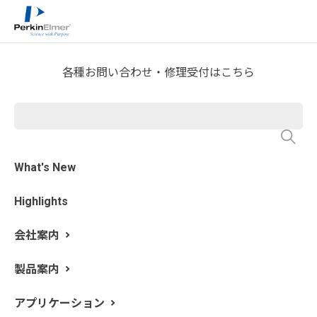
ホーム
技術情報
技術資料ライブラリー
>
>
Product Note Download
各種お問い合わせ・修理受付はこちら
S10 Autosampler for Atomic
Spectroscopy
What's New
Highlights
会社案内
製品案内
アプリケーション