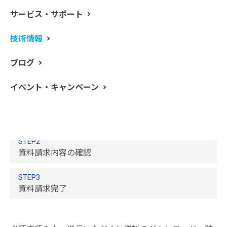
パーキンエルマーの S10オートサンプラーは、AAS、
サービス・サポート
ICP-OES、そして ICP-MSにおいて使用することがで
き、ソフトウェアから制御します。オートサンプラー
技術情報
は、標準液や試料溶液の導入を自動で行いますので、検
量線の作成からサンプル分析までを完全に自動化する分
ブログ
析ワークステーションです。
イベント・キャンペーン
STEP1
資料請求内容の入力
STEP2
資料請求内容の確認
STEP3
資料請求完了