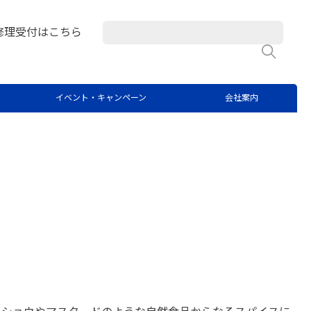
修理受付はこちら
検
ス中のひ素・カドミウム・鉛の
イベント・キャンペーン
会社案内