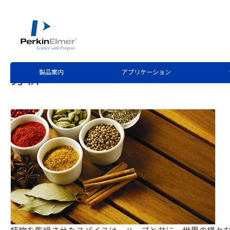
ホーム
技術情報
技術資料ライブラリー
>
>
Application Note Download
グラファイトファーネス原子吸
製品案内
アプリケーション
分析