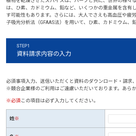
植物を乾燥させたスパイスは、ハーブと共に、世界の様々
は、ひ素、カドミウム、鉛など、いくつかの重金属を含有
す可能性もあります。さらには、大人でさえも高血圧や疲
子吸光分析法（GFAAS法）を用いて、ひ素、カドミウム
STEP1
資料請求内容の入力
必須事項入力、送信いただくと資料のダウンロード・請求
※競合企業様のご利用はご遠慮いただいております。あら
※必須
この項目は必ず入力してください。
姓
※