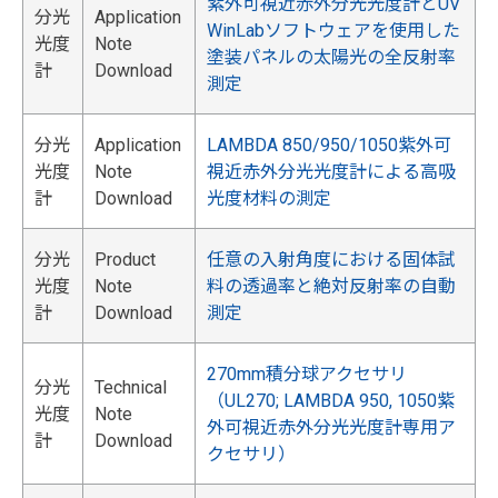
紫外可視近赤外分光光度計とUV
分光
Application
WinLabソフトウェアを使用した
光度
Note
塗装パネルの太陽光の全反射率
計
Download
測定
分光
Application
LAMBDA 850/950/1050紫外可
光度
Note
視近赤外分光光度計による高吸
計
Download
光度材料の測定
分光
Product
任意の入射角度における固体試
光度
Note
料の透過率と絶対反射率の自動
計
Download
測定
270mm積分球アクセサリ
分光
Technical
（UL270; LAMBDA 950, 1050紫
光度
Note
外可視近赤外分光光度計専用ア
計
Download
クセサリ）