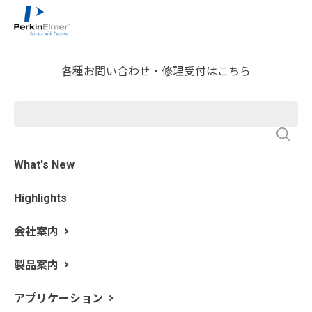
ホーム
技術情報
>
技術資料ライブラリー
各種お問い合わせ・修理受付はこちら
※競合企業様のご利用はご遠慮いただいております。あ
らかじめご了承ください
製品群
What's New
Highlights
会社案内
製品
製品案内
種類
タイトル
群
アプリケーション