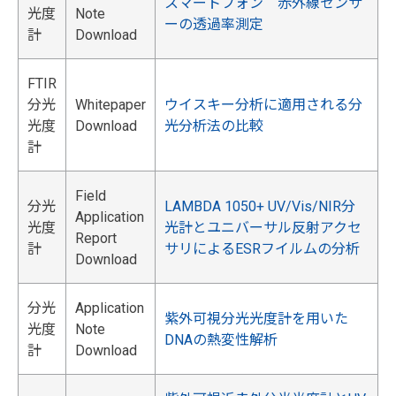
スマートフォン 赤外線センサ
光度
Note
ーの透過率測定
計
Download
FTIR
分光
Whitepaper
ウイスキー分析に適用される分
光度
Download
光分析法の比較
計
Field
分光
LAMBDA 1050+ UV/Vis/NIR分
Application
光度
光計とユニバーサル反射アクセ
Report
計
サリによるESRフイルムの分析
Download
分光
Application
紫外可視分光光度計を用いた
光度
Note
DNAの熱変性解析
計
Download