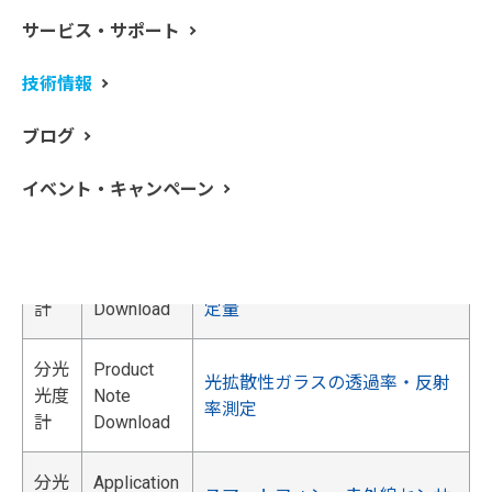
高性能UV/Vis/NIR分光光度計
分光
Application
LAMBDA 1050+による光学薄膜
サービス・サポート
光度
Note
の吸収率（k）と屈折率（n）の
計
Download
測定
技術情報
ブログ
分光
Application
UV/Vis 分光光度計によるエンジ
光度
Note
ン冷却水中の亜硝酸濃度測定
イベント・キャンペーン
計
Download
分光
Application
UV/Vis 分光光度計を用いた殺菌
光度
Note
剤中の次亜塩素酸ナトリウムの
計
Download
定量
分光
Product
光拡散性ガラスの透過率・反射
光度
Note
率測定
計
Download
分光
Application