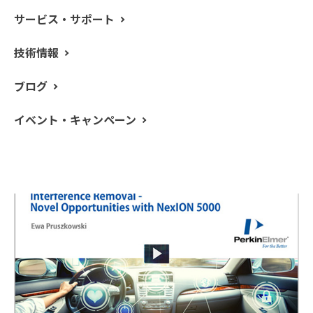
えて、卓越したバックグラウンド相当濃度 (BEC) と優れ
サービス・サポート
た安定性を提供します。従来のICP-MSを超えるこの性能
をぜひ体験してください。
技術情報
NexION 5000の最新機能や半導体業界向けのアプリケー
ブログ
ション事例や半導体業界で求められる微量分析に対応す
るため最新の干渉除去技術や自動分析、また最近注目さ
イベント・キャンペーン
れているナノ粒子分析についてご紹介します。