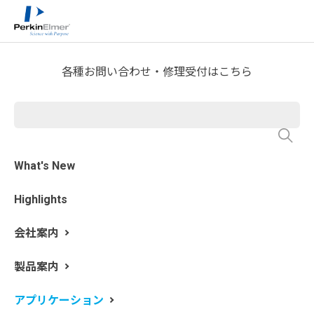
ホーム
アプリケーション
>
>
アドバンスドマテリアル及び化学
半導体＆電子材料
>
各種お問い合わせ・修理受付はこちら
半導体・エレクトロニクス オ
ンデマンド e-ライブラリー
What's New
Highlights
NexION 5000は、真のトリプル四重極を搭載した初めて
のマルチ四重極ICP-MSシステムです。半導体業界等で要
会社案内
求される厳しい微量元素分析ニーズ対して、
NexION5000 に搭載された 4 つの四重極の機能やこの機
製品案内
能を利用した応用例と有用性について「オンデマンドe-
ライブラリー」をご用意致しました。
アプリケーション
高分解能形ICP-MSや従来のトリプル四重極ICP-MSを超