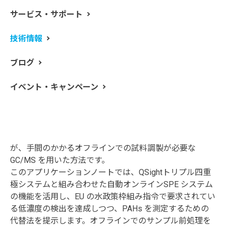
サービス・サポート
多環芳香族炭化水素（PAHs）は、自然界に広く存在する
技術情報
化合物であり、石炭、石油、ガス、ゴミ、タバコなどの
燃焼による、さまざまなプロセスから生じる副産物でも
ブログ
あります。私たちの健康だけでなく環境にも脅威を与え
るため、これらの化合物をモニタリングすることは重要
イベント・キャンペーン
です。PAHs で汚染される可能性のある重要な資源のひ
とつは飲料水であり、世界各国の政府機関が飲料水の品
質基準を確保するためにさまざまな指令を出していま
す。分析に必要な検出濃度は極めて低くなっています。
そのため、様々な分析法が開発されており、そのひとつ
が、手間のかかるオフラインでの試料調製が必要な
GC/MS を用いた方法です。
このアプリケーションノートでは、QSightトリプル四重
極システムと組み合わせた自動オンラインSPE システム
の機能を活用し、EU の水政策枠組み指令で要求されてい
る低濃度の検出を達成しつつ、PAHs を測定するための
代替法を提示します。オフラインでのサンプル前処理を