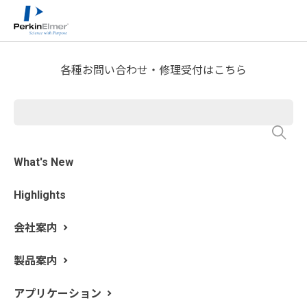
ホーム
技術情報
技術資料ライブラリー
>
>
Application Note Download
各種お問い合わせ・修理受付はこちら
オンラインSPE-LC/MS/MS に
よる飲料水中の多環芳香族炭
化水素（PAH）の分析
What's New
Highlights
会社案内
製品案内
アプリケーション