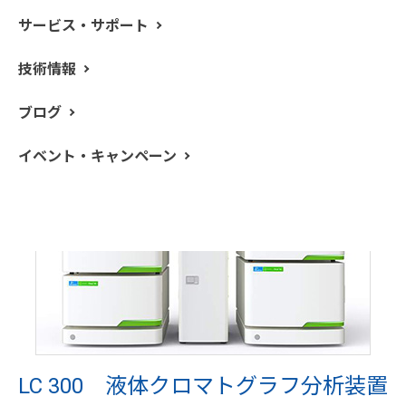
す。
サービス・サポート
パーキンエルマーより新たに発売された革新的なLCは逆
相を中心とした最新LCソリューションの提供を可能とし
技術情報
ました。
ブログ
イベント・キャンペーン
LC 300 液体クロマトグラフ分析装置