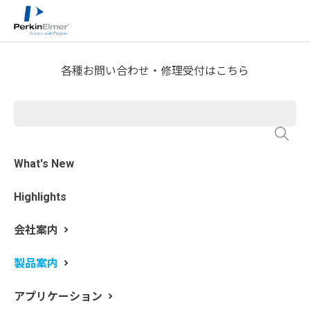
ホーム
製品案内
分析機器製品一覧
>
>
各種お問い合わせ・修理受付はこちら
LC分析（液体クロマトグラ
フ、HPLC, UHPLC）
What's New
Highlights
LC分析には逆相、順相、イオン交換、GPC等の様々な分
離モードがあり汎用の分析方法として広く普及していま
会社案内
す。その中で最も普及しているのが逆相分析です。逆相
分析における分析対象成分の保持・選択性は、主にカラ
製品案内
ムケミストリーおよび移動相pHと移動相有機溶媒の3つ
のパラメータに影響します。これらのパラメータを調整
アプリケーション
することで多彩な分離パターンの実現が可能となりま