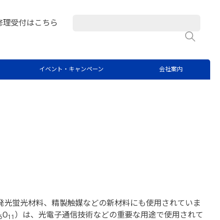
修理受付はこちら
検
希土類不純物の直接定量法
イベント・キャンペーン
会社案内
、発光蛍光材料、精製触媒などの新材料にも使用されていま
O
）は、光電子通信技術などの重要な用途で使用されて
6
11