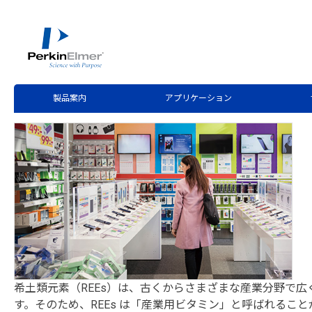
ホーム
技術情報
技術資料ライブラリー
>
>
Application Note Request
NexION 5000 ICP-M
製品案内
アプリケーション
希土類元素（REEs）は、古くからさまざまな産業分野で
す。そのため、REEs は「産業用ビタミン」と呼ばれること