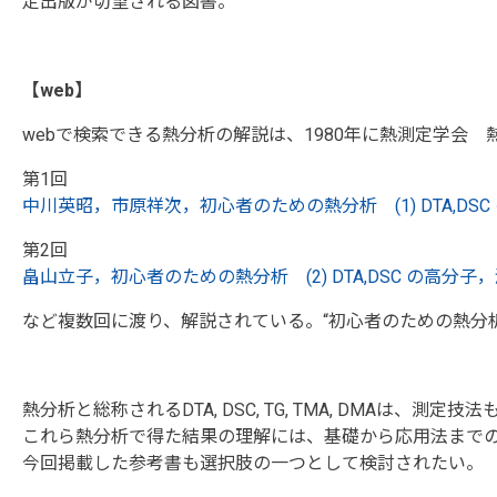
定出版が切望される図書。
【web】
webで検索できる熱分析の解説は、1980年に熱測定学会
第1回
中川英昭，市原祥次，初心者のための熱分析 (1) DTA,DSC の原理と測定法
第2回
畠山立子，初心者のための熱分析 (2) DTA,DSC の高分子，液晶物質など
など複数回に渡り、解説されている。“初心者のための熱分析
熱分析と総称されるDTA, DSC, TG, TMA, DMAは、
これら熱分析で得た結果の理解には、基礎から応用法まで
今回掲載した参考書も選択肢の一つとして検討されたい。