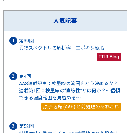
人気記事
第39回
異物スペクトルの解析⑯ エポキシ樹脂
FTIR Blog
第4回
AAS連載記事：検量線の範囲をどう決めるか？
連載第1回：検量線の“直線性”とは何か？〜信頼
できる濃度範囲を見極める〜
原子吸光 (AAS) と前処理のあれこれ
第52回