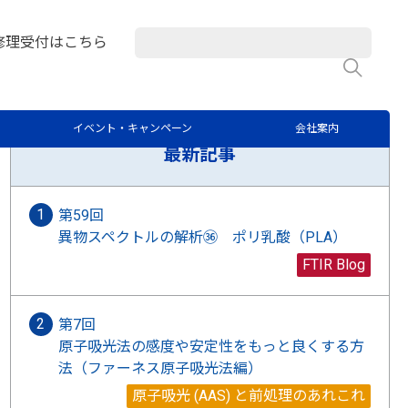
析屋さんのつぶやき
>
修理受付はこちら
検
ラボブログに関するご質問はこちらから
イベント・キャンペーン
会社案内
最新記事
第59回
異物スペクトルの解析㊱ ポリ乳酸（PLA）
FTIR Blog
第7回
原子吸光法の感度や安定性をもっと良くする方
法（ファーネス原子吸光法編）
原子吸光 (AAS) と前処理のあれこれ