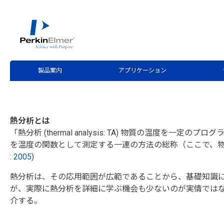
ホーム
サービス・サポート
テクニカルサポート
分
>
>
>
第23回 “熱分析屋さんのつぶやきの裏側”はじめます。
熱分析関連図書（筆者推薦）
製品案内
アプリケーション
熱分析とは
「熱分析 (thermal analysis: TA) 物質の温度を
を温度の関数として測定する一連の方法の総称（ここで、物
: 2005
)
熱分析は、その応用範囲が広範であることから、基礎知識
が、実際に熱分析を詳細に学ぶ機会も少ないのが実情では
介する。