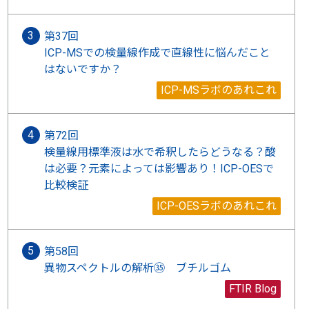
第37回
ICP-MSでの検量線作成で直線性に悩んだこと
はないですか？
ICP-MSラボのあれこれ
第72回
検量線用標準液は水で希釈したらどうなる？酸
は必要？元素によっては影響あり！ICP-OESで
比較検証
ICP-OESラボのあれこれ
第58回
異物スペクトルの解析㉟ ブチルゴム
FTIR Blog