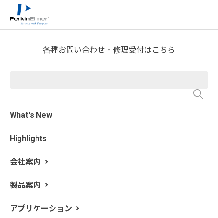
ホーム
技術情報
技術資料ライブラリー
>
>
Application Note Download
各種お問い合わせ・修理受付はこちら
Spotlight 150i赤外顕微鏡を使
用した食品中の異物分析
What's New
Highlights
会社案内
製品案内
アプリケーション