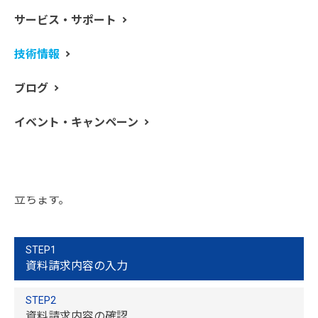
食品メーカーは収益を確保するために、大量の原材料を
サービス・サポート
加工しつつ、同時に製品の品質を向上していかなければ
なりません。製品品質の向上のため、食品への異物混入
技術情報
の抑制に多くの対策を講じるものの、小さな粒子等が製
品に混入してしまう場合があります。光学顕微鏡を用い
ブログ
ることで色や形態から異物を発見することができます
が、この方法では異物が何かを正確に判別できない場合
イベント・キャンペーン
があります。異物の材質の判別ができなければ、混入源
の特定が困難になります。赤外顕微鏡を用いて異物を測
定し、そのスペクトルから材質に関する情報が得られま
す。製造プロセスでの異物の混入原因を特定するのに役
立ちます。
STEP1
資料請求内容の入力
STEP2
資料請求内容の確認