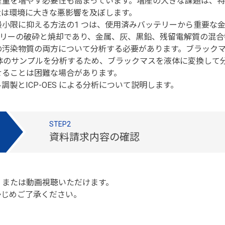
産量を増やす必要性も高まっています。増産の大きな課題は、特
大は環境に大きな悪影響を及ぼします。
小限に抑える方法の1 つは、使用済みバッテリーから重要な
テリーの破砕と焼却であり、金属、灰、黒鉛、残留電解質の混
汚染物質の両方について分析する必要があります。ブラックマス
は主に液体のサンプルを分析するため、ブラックマスを液体に変換
せることは困難な場合があります。
製とICP-OES による分析について説明します。
STEP2
資料請求内容の確認
、または動画視聴いただけます。
かじめご了承ください。