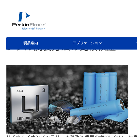
ホーム
技術情報
技術資料ライブラリー
>
>
Application Note Request
Avio 550 Max ICP-
製品案内
アプリケーション
ンプル調製方法の比較検証