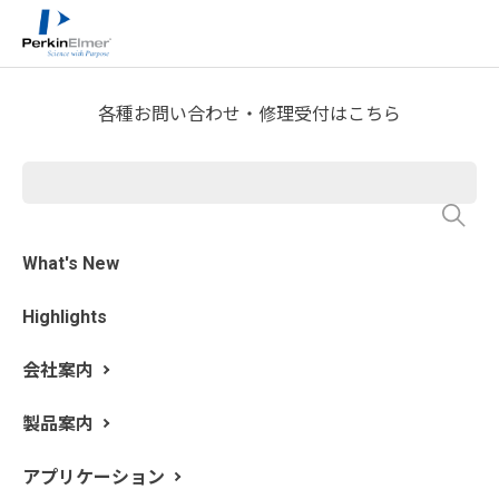
ホーム
技術情報
技術資料ライブラリー
>
>
Application Note Download
各種お問い合わせ・修理受付はこちら
GC-FID を用いたASTM D5501-
20 によるフレックス燃料
（E85）の高感度分析
What's New
Highlights
会社案内
製品案内
アプリケーション