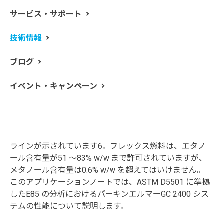
サービス・サポート
フレックス燃料と呼ばれるエタノール濃度の高いガソリ
技術情報
ン混合燃料を使用する自動車の生産が増加しています。
フレックス燃料は、温室効果ガス排出量の削減（ガソリ
ブログ
ン比40% 以上）や、従来の高濃度のエタノールガソリン
混合車に比べて輸送・貯蔵時の揮発性・蒸気損失が少な
イベント・キャンペーン
いため、注目されています。一方で、フレックス燃料
は、使用前にエタノールとメタノール含有量を分析し、
品質評価を行う必要があります。2020 年に改定された
ASTM D5501 は、150 m の炭化水素分析用カラム
（DHA）を用いたフレックス燃料の分析に関するガイド
ラインが示されています6。フレックス燃料は、エタノ
ール含有量が51 ～83% w/w まで許可されていますが、
メタノール含有量は0.6% w/w を超えてはいけません。
このアプリケーションノートでは、ASTM D5501 に準拠
したE85 の分析におけるパーキンエルマーGC 2400 シス
テムの性能について説明します。