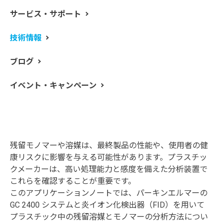
サービス・サポート
プラスチックは、医療機器、食品包装、玩具、航空宇宙
技術情報
材料、断熱材など、私たちの身の回りで広く用いられて
います。これらの用途にはさまざまな種類のプラスチッ
ブログ
クが使用されていますが、プラスチックの製造には、モ
ノマーや溶媒などの原材料が必要です。プラスチック製
イベント・キャンペーン
造工程では、使用したすべてのモノマーをポリマーの形
成で消費し、最終的なプラスチック製品からすべての溶
媒が除去されるように設計されています。しかし、最終
製品にモノマーや溶媒が残留していることがよくありま
す。
残留モノマーや溶媒は、最終製品の性能や、使用者の健
康リスクに影響を与える可能性があります。プラスチッ
クメーカーは、高い処理能力と感度を備えた分析装置で
これらを確認することが重要です。
このアプリケーションノートでは、パーキンエルマーの
GC 2400 システムと炎イオン化検出器（FID）を用いて
プラスチック中の残留溶媒とモノマーの分析方法につい