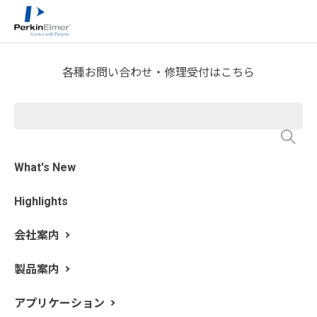
ホーム
技術情報
技術資料ライブラリー
>
>
Application Note Download
各種お問い合わせ・修理受付はこちら
GC-FID を用いたプラスチック
中の残留溶媒とモノマーの分
析
What's New
Highlights
会社案内
製品案内
アプリケーション