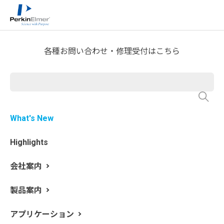
ホーム
What's New
>
各種お問い合わせ・修理受付はこちら
2026/05/29
【重要】LSシリーズ用パルス
What's New
キセノン光源（L2251157）供
給終了のお知らせ
Highlights
会社案内
LSシリーズ（LS 30/40/45/50/50B/55）で使用されてい
るパルスキセノン光源（製品番号：L2251157）につきま
製品案内
して、在庫終了に伴い供給を終了させていただきます。
これにより、対象製品に対する今後の保守サービスおよ
アプリケーション